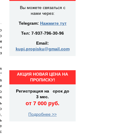
Вы можете связаться с
нами через:
Telegram:
Нажмите тут
о
Тел:
7-937-796-30-96
о
я
Email:
н
kupi.propisku@gmail.com
з
я
"
АКЦИЯ НОВАЯ ЦЕНА НА
а
ПРОПИСКУ!
м
Регистрация на срок до
о
3 мес.
я
ь
от 7 000 руб.
о
,
Подробнее >>
ь
е
с