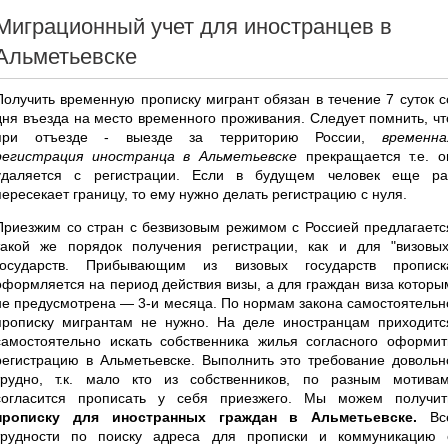
Миграционный учет для иностранцев в
Альметьевске
Получить временную прописку мигрант обязан в течение 7 суток с
дня въезда на место временного проживания. Следует помнить, чт
при отъезде - выезде за территорию России,
временна
регистрация иностранца в Альметьевске
прекращается т.е. о
удаляется с регистрации. Если в будущем человек еще ра
пересекает границу, то ему нужно делать регистрацию с нуля.
Приезжим со стран с безвизовым режимом с Россией предлагаетс
такой же порядок получения регистрации, как и для "визовых
государств. Прибывающим из визовых государств прописк
оформляется на период действия визы, а для граждан виза которы
не предусмотрена — 3-и месяца. По нормам закона самостоятельн
прописку мигрантам не нужно. На деле иностранцам приходитс
самостоятельно искать собственника жилья согласного оформит
регистрацию в Альметьевске. Выполнить это требование довольн
трудно, т.к. мало кто из собственников, по разным мотивам
согласится прописать у себя приезжего. Мы можем получит
прописку для иностранных граждан в Альметьевске.
Вс
трудности по поиску адреса для прописки и коммуникацию 